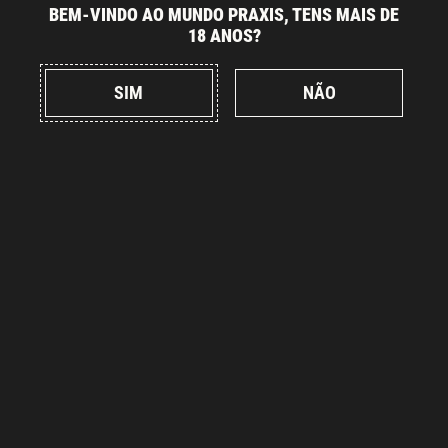
BEM-VINDO AO MUNDO PRAXIS, TENS MAIS DE
18 ANOS?
SIM
NÃO
Alemanha (EUR €)
Pesquisar
Áustria (EUR €)
Menu Restaurante
Bélgica (EUR €)
Fábrica Praxis
Bulgária (EUR €)